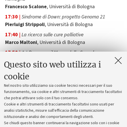
Francesco Scalone
, Università di Bologna
17:30
|
Sindrome di Down: progetto Genoma 21
Pierluigi Strippoli
, Università di Bologna
17:40
|
La ricerca sulle cure palliative
Marco Maltoni
, Università di Bologna
17:50
|
Art Bonus per il Museo della Specola
Marcella Brusa
, Università di Bologna
Questo sito web utilizza i
18:00 |
|
Sostenere i progetti sull’edilizia
cookie
Francesco Mancini
e
Gian Luca Morini
, Università di
Bologna
Nel nostro sito utilizziamo sia cookie tecnici necessari per il suo
funzionamento, sia cookie e altri strumenti di tracciamento facoltativi
18:10
|
Alumni Donors
che potrai attivare solo con il tuo consenso.
Andrea Pareschi
, Regione Emilia-Romagna,
Cookie e altri strumenti di tracciamento facoltativi sono usati per
Delegazione presso l’UE
analisi statistiche, misure sull'efficacia della comunicazione
istituzionale e analisi dei comportamenti degli utenti.
18:20
|
Casa Emilia, per una città accogliente
Se chiudi questo banner continuerai la navigazione solo con i cookie