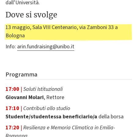
dall’Università.
Dove si svolge
13 maggio, Sala VIII Centenario, via Zamboni 33 a
Bologna
Info:
arin.fundraising@unibo.it
Programma
17:00
|
Saluti Istituzionali
Giovanni Molari
, Rettore
17:10
|
Contributi allo studio
Studente/studentessa beneficiario/a
della borsa
17:20
|
Resilienza e Memoria Climatica in Emilia-
Romagna